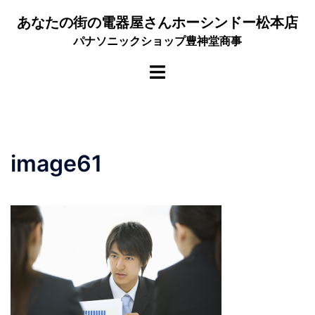
コ
あなたの街の電器屋さんホーシンドー松本店
ン
パナソニックショップ豊神堂商事
テ
ン
ト
ツ
グ
へ
ル
ス
メ
キ
ニ
ッ
image61
ュ
プ
ー