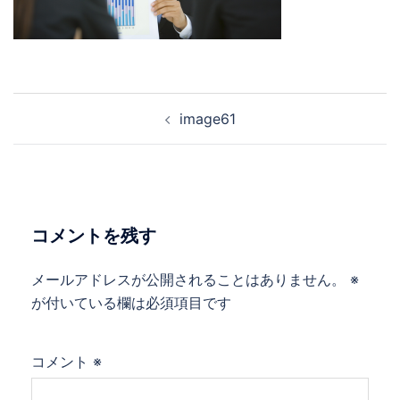
投
image61
稿
ナ
ビ
ゲ
ー
コメントを残す
シ
ョ
メールアドレスが公開されることはありません。
※
ン
が付いている欄は必須項目です
コメント
※