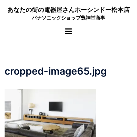
コ
あなたの街の電器屋さんホーシンドー松本店
ン
パナソニックショップ豊神堂商事
テ
ン
ト
ツ
グ
へ
ル
ス
メ
キ
ニ
ッ
cropped-image65.jpg
ュ
プ
ー