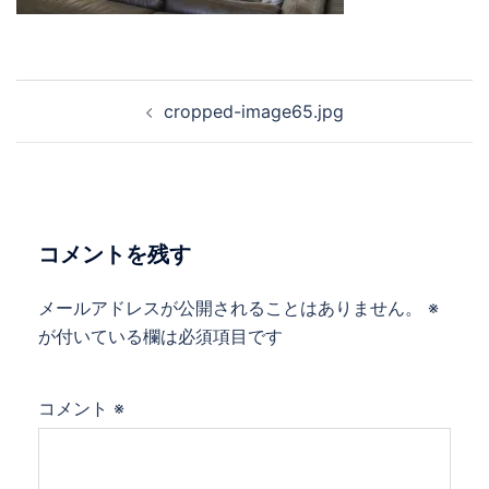
投
cropped-image65.jpg
稿
ナ
ビ
ゲ
ー
コメントを残す
シ
ョ
メールアドレスが公開されることはありません。
※
ン
が付いている欄は必須項目です
コメント
※